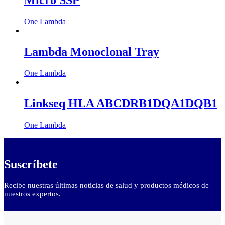
Micro SSP
One Lambda
Lambda Monoclonal Tray
One Lambda
Linkseq HLA ABCDRB1DQA1DQB1
One Lambda
Suscríbete
Recibe nuestras últimas noticias de salud y productos médicos de
nuestros expertos.