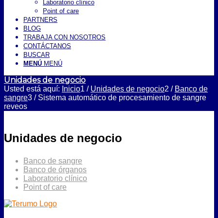
Laboratorio clínico
Point of care
PARTNERS
BLOG
TRABAJA CON NOSOTROS
CONTÁCTANOS
BUSCAR
MENÚ
MENÚ
Unidades de negocio
Usted está aquí:
Inicio
1
/
Unidades de negocio
2
/
Banco de
sangre
3
/
Sistema automático de procesamiento de sangre
reveos
Unidades de negocio
Banco de sangre
Banco de órganos
Laboratorio clínico
Point of care