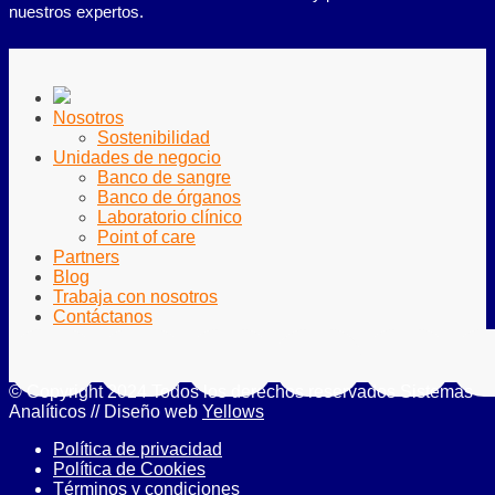
nuestros expertos.
Nosotros
Sostenibilidad
Unidades de negocio
Banco de sangre
Banco de órganos
Laboratorio clínico
Point of care
Partners
Blog
Trabaja con nosotros
Contáctanos
© Copyright 2024 Todos los derechos reservados Sistemas
Analíticos // Diseño web
Yellows
Política de privacidad
Política de Cookies
Términos y condiciones