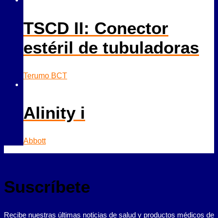
TSCD II: Conector
estéril de tubuladoras
Terumo BCT
Alinity i
Abbott
Suscríbete
Recibe nuestras últimas noticias de salud y productos médicos de